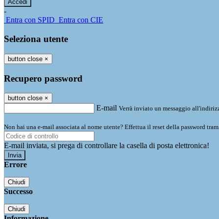
-
Entra con SPID
Entra con CIE
Seleziona utente
button close
×
Recupero password
button close
×
E-mail
Verrà inviato un messaggio all'indirizz
Non hai una e-mail associata al nome utente? Effettua il reset della password tram
E-mail inviata, si prega di controllare la casella di posta elettronica!
Errore
Chiudi
Successo
Chiudi
Informazione