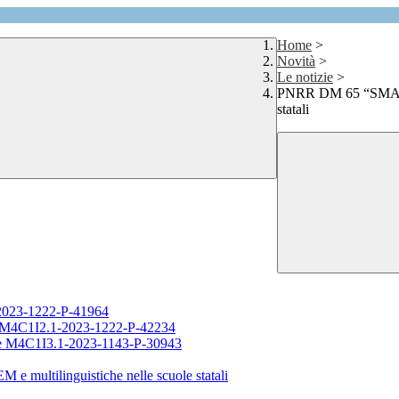
Home
>
Novità
>
Le notizie
>
PNRR DM 65 “SMART 
statali
-2023-1222-P-41964
o: M4C1I2.1-2023-1222-P-42234
ue M4C1I3.1-2023-1143-P-30943
ltilinguistiche nelle scuole statali