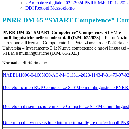
# Animatore digitale 2022-2024 PNRR M4C1I2.1- 2022
DDI Regioni Mezzogiorno
PNRR DM 65 “SMART Competence” Competen
PNRR DM 65 “SMART Competence” Competenze STEM e
multilinguistiche nelle scuole statali (D.M. 65/2023)
– Piano Naziona
Istruzione e Ricerca – Componente 1 – Potenziamento dell’offerta dei se
Università – Investimento 3.1: Nuove competenze e nuovi linguaggi 
STEM e multilinguistiche (D.M. 65/2023)
Normativa di riferimento:
NAEE141006-0-1665030-AC-M4C1I3.1-2023-1143-P-31479-07-02
Decreto incarico RUP Competenze STEM e multilinguistiche PNR
Decreto di disseminazione iniziale Competenze STEM e multilingu
Determina di avvio selezione intern_esterna_figure professionali P