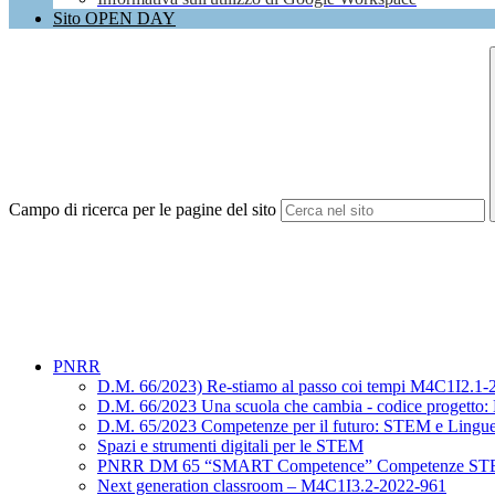
Sito OPEN DAY
Campo di ricerca per le pagine del sito
PNRR
D.M. 66/2023) Re-stiamo al passo coi tempi M4C1I2.1
D.M. 66/2023 Una scuola che cambia - codice progett
D.M. 65/2023 Competenze per il futuro: STEM e Ling
Spazi e strumenti digitali per le STEM
PNRR DM 65 “SMART Competence” Competenze STEM e mu
Next generation classroom – M4C1I3.2-2022-961