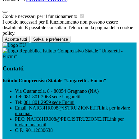
Cookie necessari per il funzionamento
I cookie necessari per il funzionamento non possono essere
disabilitati. È possibile consultare l'elenco nella pagina della cookie
policy.
Accetta tutti
Salva le preferenze
Istituto Comprensivo Statale “Ungaretti -
Fucini”
Contatti
Istituto Comprensivo Statale “Ungaretti - Fucini”
Via Quarantola, 8 - 80054 Gragnano (NA)
Tel:
081 801 2968 sede Ungaretti
Tel:
081 801 2959 sede Fucini
Email:
NAIC8HR008@ISTRUZIONE.IT
Link per inviare
una mail
PEC:
NAIC8HR008@PEC.ISTRUZIONE.IT
Link per
inviare una mail
C.F.: 90112630638