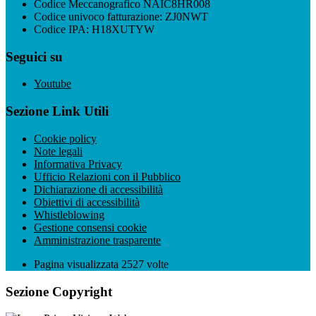
Codice Meccanografico NAIC8HR008
Codice univoco fatturazione: ZJ0NWT
Codice IPA: H18XUTYW
Seguici su
Youtube
Sezione Link Utili
Cookie policy
Note legali
Informativa Privacy
Ufficio Relazioni con il Pubblico
Dichiarazione di accessibilità
Obiettivi di accessibilità
Whistleblowing
Gestione consensi cookie
Amministrazione trasparente
Pagina visualizzata
2527
volte
Sezione Copyright