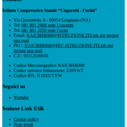
Istituto Comprensivo Statale “Ungaretti - Fucini”
Via Quarantola, 8 - 80054 Gragnano (NA)
Tel:
081 801 2968 sede Ungaretti
Tel:
081 801 2959 sede Fucini
Email:
NAIC8HR008@ISTRUZIONE.IT
Link per inviare
una mail
PEC:
NAIC8HR008@PEC.ISTRUZIONE.IT
Link per
inviare una mail
C.F.: 90112630638
Codice Meccanografico NAIC8HR008
Codice univoco fatturazione: ZJ0NWT
Codice IPA: H18XUTYW
Seguici su
Youtube
Sezione Link Utili
Cookie policy
Note legali