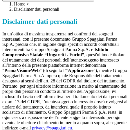
Home
>
Disclaimer dati personali
Disclaimer dati personali
In un’ottica di massima trasparenza nei confronti dei soggetti
interessati, con il presente documento Gruppo Spaggiari Parma
S.p.A. precisa che, in ragione degli specifici accordi contrattuali
intercorrenti tra Gruppo Spaggiari Parma S.p.A. e
Istituto
Comprensivo Statale “Ungaretti - Fucini”
, quest'ultimo è titolare
del trattamento dei dati personali dell’utente-soggetto interessato
all’interno della presente piattaforma internet denominata
"
PrimaVisioneWeb
" (di seguito l’"
Applicazione
"), mentre Gruppo
Spaggiari Parma S.p.A. opera quale Responsabile del trattamento
designato ai sensi dell’art. 28 del GDPR dal titolare del trattamento.
Pertanto, per ogni ulteriore informazione in merito al trattamento dei
propri dati personali condotto all’interno dell’Applicazione, ivi
incluso il rilascio dell’informativa per il trattamento dei dati personali
ex art. 13 del GDPR, l’utente-soggetto interessato dovrà rivolgersi al
titolare del trattamento, da intendersi quale il proprio istituto
scolastico di riferimento. Gruppo Spaggiari Parma S.p.A. resta, in
ogni caso, a disposizione dell’utente-soggetto interessato per ogni
eventuale ulteriore chiarimento in merito a quanto sopra, al seguente
indirizzo e-mail
privacy@spaggiari.eu
.