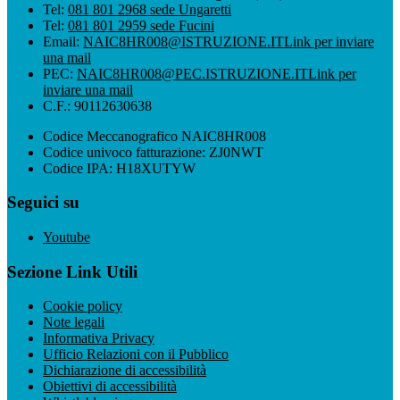
Tel:
081 801 2968 sede Ungaretti
Tel:
081 801 2959 sede Fucini
Email:
NAIC8HR008@ISTRUZIONE.IT
Link per inviare
una mail
PEC:
NAIC8HR008@PEC.ISTRUZIONE.IT
Link per
inviare una mail
C.F.: 90112630638
Codice Meccanografico NAIC8HR008
Codice univoco fatturazione: ZJ0NWT
Codice IPA: H18XUTYW
Seguici su
Youtube
Sezione Link Utili
Cookie policy
Note legali
Informativa Privacy
Ufficio Relazioni con il Pubblico
Dichiarazione di accessibilità
Obiettivi di accessibilità