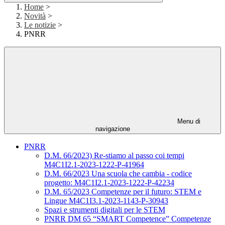
Home
>
Novità
>
Le notizie
>
PNRR
Menu di
navigazione
PNRR
D.M. 66/2023) Re-stiamo al passo coi tempi
M4C1I2.1-2023-1222-P-41964
D.M. 66/2023 Una scuola che cambia - codice
progetto: M4C1I2.1-2023-1222-P-42234
D.M. 65/2023 Competenze per il futuro: STEM e
Lingue M4C1I3.1-2023-1143-P-30943
Spazi e strumenti digitali per le STEM
PNRR DM 65 “SMART Competence” Competenze