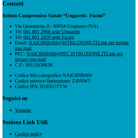
Contatti
Istituto Comprensivo Statale “Ungaretti - Fucini”
Via Quarantola, 8 - 80054 Gragnano (NA)
Tel:
081 801 2968 sede Ungaretti
Tel:
081 801 2959 sede Fucini
Email:
NAIC8HR008@ISTRUZIONE.IT
Link per inviare
una mail
PEC:
NAIC8HR008@PEC.ISTRUZIONE.IT
Link per
inviare una mail
C.F.: 90112630638
Codice Meccanografico NAIC8HR008
Codice univoco fatturazione: ZJ0NWT
Codice IPA: H18XUTYW
Seguici su
Youtube
Sezione Link Utili
Cookie policy