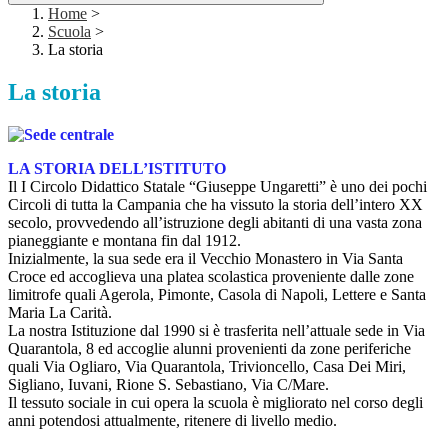
Home
>
Scuola
>
La storia
La storia
LA STORIA DELL’ISTITUTO
Il I Circolo Didattico Statale “Giuseppe Ungaretti” è uno dei pochi
Circoli di tutta la Campania che ha vissuto la storia dell’intero XX
secolo, provvedendo all’istruzione degli abitanti di una vasta zona
pianeggiante e montana fin dal 1912.
Inizialmente, la sua sede era il Vecchio Monastero in Via Santa
Croce ed accoglieva una platea scolastica proveniente dalle zone
limitrofe quali Agerola, Pimonte, Casola di Napoli, Lettere e Santa
Maria La Carità.
La nostra Istituzione dal 1990 si è trasferita nell’attuale sede in Via
Quarantola, 8 ed accoglie alunni provenienti da zone periferiche
quali Via Ogliaro, Via Quarantola, Trivioncello, Casa Dei Miri,
Sigliano, Iuvani, Rione S. Sebastiano, Via C/Mare.
Il tessuto sociale in cui opera la scuola è migliorato nel corso degli
anni potendosi attualmente, ritenere di livello medio.