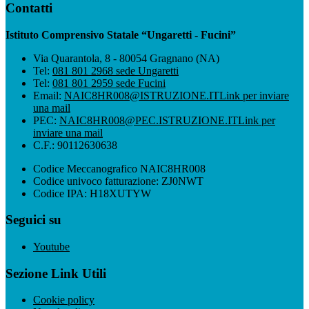
Contatti
Istituto Comprensivo Statale “Ungaretti - Fucini”
Via Quarantola, 8 - 80054 Gragnano (NA)
Tel:
081 801 2968 sede Ungaretti
Tel:
081 801 2959 sede Fucini
Email:
NAIC8HR008@ISTRUZIONE.IT
Link per inviare
una mail
PEC:
NAIC8HR008@PEC.ISTRUZIONE.IT
Link per
inviare una mail
C.F.: 90112630638
Codice Meccanografico NAIC8HR008
Codice univoco fatturazione: ZJ0NWT
Codice IPA: H18XUTYW
Seguici su
Youtube
Sezione Link Utili
Cookie policy