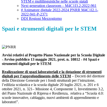
STEM e multilinguistiche nelle scuole statali
Next generation classroom – M4C1I3.2-2022-961
# Animatore digitale 2022-2024 PNRR M4C1I2.1-
2022-941-P-2371
DDI Regioni Mezzogiorno
Spazi e strumenti digitali per le STEM
Avvisi relativi al
Progetto Piano Nazionale per la Scuola Digitale
- Avviso pubblico 13 maggio 2021, prot. n. 10812 -
#4 Spazi e
strumenti digitali per le STEM
Realizzazione di spazi laboratoriali e la dotazione di strumenti
digitali per l’approfondimento delle STEM
– Decreti del direttore
della Direzione Generale per i fondi strutturali per l’istruzione,
l’edilizia scolastica e la scuola digitale 20 luglio 2021, n. 201 e 6
ottobre 2021, n. 321– Missione 4, Componente 1, Investimento 3.2,
del Piano Nazionale di Ripresa e Resilienza, relativa a “Scuola 4.0:
scuole innovative, cablaggio, nuovi ambienti di apprendimento e
laboratori”.