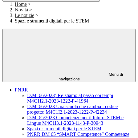
Home
>
Novità
>
Le notizie
>
Spazi e strumenti digitali per le STEM
Menu di
navigazione
PNRR
D.M. 66/2023) Re-stiamo al passo coi tempi
M4C1I2.1-2023-1222-P-41964
D.M. 66/2023 Una scuola che cambia - codice
progetto: M4C1I2.1-2023-1222-P-42234
D.M. 65/2023 Competenze per il futuro: STEM e
Lingue M4C1I3.1-2023-1143-P-30943
Spazi e strumenti digitali per le STEM
PNRR DM 65 “SMART Competence” Competenze