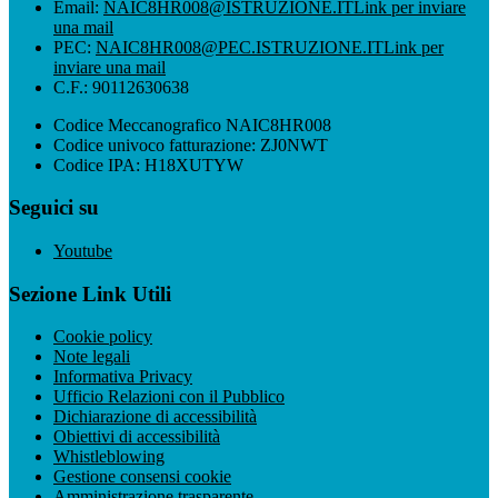
Email:
NAIC8HR008@ISTRUZIONE.IT
Link per inviare
una mail
PEC:
NAIC8HR008@PEC.ISTRUZIONE.IT
Link per
inviare una mail
C.F.: 90112630638
Codice Meccanografico NAIC8HR008
Codice univoco fatturazione: ZJ0NWT
Codice IPA: H18XUTYW
Seguici su
Youtube
Sezione Link Utili
Cookie policy
Note legali
Informativa Privacy
Ufficio Relazioni con il Pubblico
Dichiarazione di accessibilità
Obiettivi di accessibilità
Whistleblowing
Gestione consensi cookie
Amministrazione trasparente