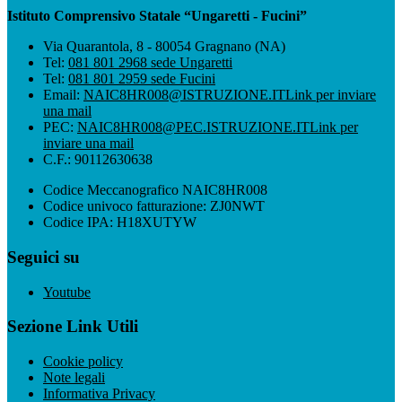
Istituto Comprensivo Statale “Ungaretti - Fucini”
Via Quarantola, 8 - 80054 Gragnano (NA)
Tel:
081 801 2968 sede Ungaretti
Tel:
081 801 2959 sede Fucini
Email:
NAIC8HR008@ISTRUZIONE.IT
Link per inviare
una mail
PEC:
NAIC8HR008@PEC.ISTRUZIONE.IT
Link per
inviare una mail
C.F.: 90112630638
Codice Meccanografico NAIC8HR008
Codice univoco fatturazione: ZJ0NWT
Codice IPA: H18XUTYW
Seguici su
Youtube
Sezione Link Utili
Cookie policy
Note legali
Informativa Privacy