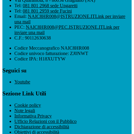
Via Quarantola, 8 - 80054 Gragnano (NA)
Tel:
081 801 2968 sede Ungaretti
Tel:
081 801 2959 sede Fucini
Email:
NAIC8HR008@ISTRUZIONE.IT
Link per inviare
una mail
PEC:
NAIC8HR008@PEC.ISTRUZIONE.IT
Link per
inviare una mail
C.F.: 90112630638
Codice Meccanografico NAIC8HR008
Codice univoco fatturazione: ZJ0NWT
Codice IPA: H18XUTYW
Seguici su
Youtube
Sezione Link Utili
Cookie policy
Note legali
Informativa Privacy
Ufficio Relazioni con il Pubblico
Dichiarazione di accessibilità
Obiettivi di accessibilità