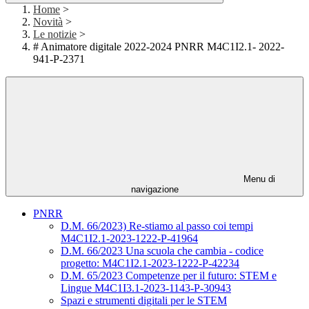
Home
>
Novità
>
Le notizie
>
# Animatore digitale 2022-2024 PNRR M4C1I2.1- 2022-
941-P-2371
Menu di
navigazione
PNRR
D.M. 66/2023) Re-stiamo al passo coi tempi
M4C1I2.1-2023-1222-P-41964
D.M. 66/2023 Una scuola che cambia - codice
progetto: M4C1I2.1-2023-1222-P-42234
D.M. 65/2023 Competenze per il futuro: STEM e
Lingue M4C1I3.1-2023-1143-P-30943
Spazi e strumenti digitali per le STEM