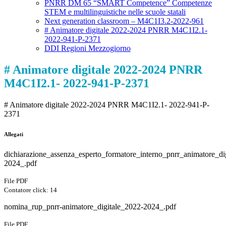
PNRR DM 65 “SMART Competence” Competenze
STEM e multilinguistiche nelle scuole statali
Next generation classroom – M4C1I3.2-2022-961
# Animatore digitale 2022-2024 PNRR M4C1I2.1-
2022-941-P-2371
DDI Regioni Mezzogiorno
# Animatore digitale 2022-2024 PNRR
M4C1I2.1- 2022-941-P-2371
# Animatore digitale 2022-2024 PNRR M4C1I2.1- 2022-941-P-
2371
Allegati
dichiarazione_assenza_esperto_formatore_interno_pnrr_animatore_di
2024_.pdf
File PDF
Contatore click: 14
nomina_rup_pnrr-animatore_digitale_2022-2024_.pdf
File PDF