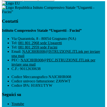
Istituto Comprensivo Statale “Ungaretti -
Fucini”
Contatti
Istituto Comprensivo Statale “Ungaretti - Fucini”
Via Quarantola, 8 - 80054 Gragnano (NA)
Tel:
081 801 2968 sede Ungaretti
Tel:
081 801 2959 sede Fucini
Email:
NAIC8HR008@ISTRUZIONE.IT
Link per inviare
una mail
PEC:
NAIC8HR008@PEC.ISTRUZIONE.IT
Link per
inviare una mail
C.F.: 90112630638
Codice Meccanografico NAIC8HR008
Codice univoco fatturazione: ZJ0NWT
Codice IPA: H18XUTYW
Seguici su
Youtube