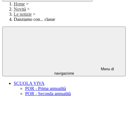
Home
>
Novità
>
Le notizie
>
Danziamo con... classe
Menu di
navigazione
SCUOLA VIVA
POR - Prima annualità
POR - Seconda annualità