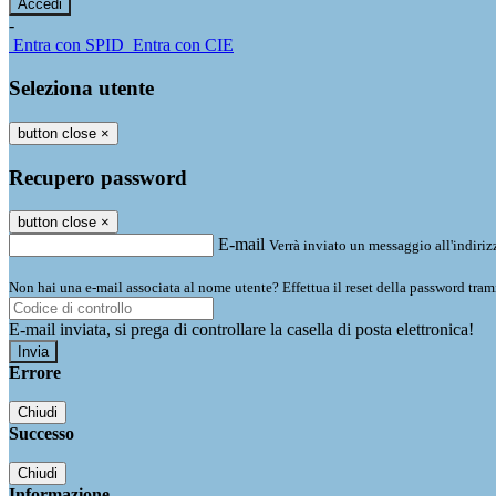
-
Entra con SPID
Entra con CIE
Seleziona utente
button close
×
Recupero password
button close
×
E-mail
Verrà inviato un messaggio all'indirizz
Non hai una e-mail associata al nome utente? Effettua il reset della password tram
E-mail inviata, si prega di controllare la casella di posta elettronica!
Errore
Chiudi
Successo
Chiudi
Informazione