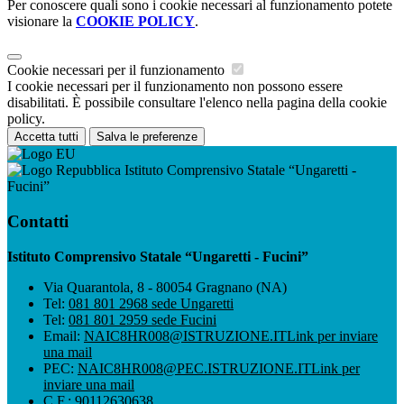
Per conoscere quali sono i cookie necessari al funzionamento potete
visionare la
COOKIE POLICY
.
Cookie necessari per il funzionamento
I cookie necessari per il funzionamento non possono essere
disabilitati. È possibile consultare l'elenco nella pagina della cookie
policy.
Accetta tutti
Salva le preferenze
Istituto Comprensivo Statale “Ungaretti -
Fucini”
Contatti
Istituto Comprensivo Statale “Ungaretti - Fucini”
Via Quarantola, 8 - 80054 Gragnano (NA)
Tel:
081 801 2968 sede Ungaretti
Tel:
081 801 2959 sede Fucini
Email:
NAIC8HR008@ISTRUZIONE.IT
Link per inviare
una mail
PEC:
NAIC8HR008@PEC.ISTRUZIONE.IT
Link per
inviare una mail
C.F.: 90112630638