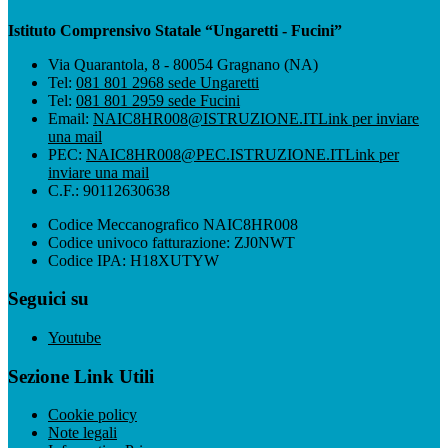
Istituto Comprensivo Statale “Ungaretti - Fucini”
Via Quarantola, 8 - 80054 Gragnano (NA)
Tel:
081 801 2968 sede Ungaretti
Tel:
081 801 2959 sede Fucini
Email:
NAIC8HR008@ISTRUZIONE.IT
Link per inviare
una mail
PEC:
NAIC8HR008@PEC.ISTRUZIONE.IT
Link per
inviare una mail
C.F.: 90112630638
Codice Meccanografico NAIC8HR008
Codice univoco fatturazione: ZJ0NWT
Codice IPA: H18XUTYW
Seguici su
Youtube
Sezione Link Utili
Cookie policy
Note legali