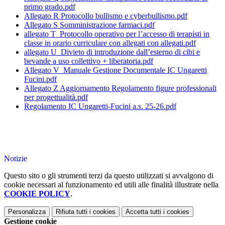
primo grado.pdf
Allegato R Protocollo bullismo e cyberbullismo.pdf
Allegato S Somministrazione farmaci.pdf
allegato T_Protocollo operativo per l’accesso di terapisti in
classe in orario curriculare con allegati con allegati.pdf
allegato U_Divieto di introduzione dall’esterno di cibi e
bevande a uso collettivo + liberatoria.pdf
Allegato V_Manuale Gestione Documentale IC Ungaretti
Fucini.pdf
Allegato Z Aggiornamento Regolamento figure professionali
per progettualità.pdf
Regolamento IC Ungaretti-Fucini a.s. 25-26.pdf
Notizie
Questo sito o gli strumenti terzi da questo utilizzati si avvalgono di
cookie necessari al funzionamento ed utili alle finalità illustrate nella
COOKIE POLICY
.
Personalizza
Rifiuta tutti
i cookies
Accetta tutti
i cookies
Gestione cookie