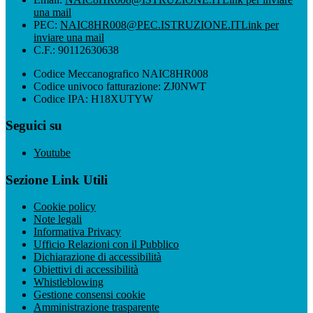
una mail
PEC:
NAIC8HR008@PEC.ISTRUZIONE.IT
Link per
inviare una mail
C.F.: 90112630638
Codice Meccanografico NAIC8HR008
Codice univoco fatturazione: ZJ0NWT
Codice IPA: H18XUTYW
Seguici su
Youtube
Sezione Link Utili
Cookie policy
Note legali
Informativa Privacy
Ufficio Relazioni con il Pubblico
Dichiarazione di accessibilità
Obiettivi di accessibilità
Whistleblowing
Gestione consensi cookie
Amministrazione trasparente