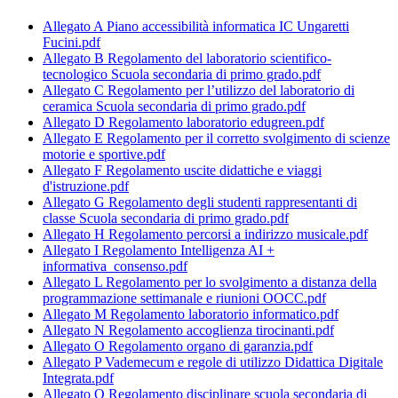
Allegato A Piano accessibilità informatica IC Ungaretti
Fucini.pdf
Allegato B Regolamento del laboratorio scientifico-
tecnologico Scuola secondaria di primo grado.pdf
Allegato C Regolamento per l’utilizzo del laboratorio di
ceramica Scuola secondaria di primo grado.pdf
Allegato D Regolamento laboratorio edugreen.pdf
Allegato E Regolamento per il corretto svolgimento di scienze
motorie e sportive.pdf
Allegato F Regolamento uscite didattiche e viaggi
d'istruzione.pdf
Allegato G Regolamento degli studenti rappresentanti di
classe Scuola secondaria di primo grado.pdf
Allegato H Regolamento percorsi a indirizzo musicale.pdf
Allegato I Regolamento Intelligenza AI +
informativa_consenso.pdf
Allegato L Regolamento per lo svolgimento a distanza della
programmazione settimanale e riunioni OOCC.pdf
Allegato M Regolamento laboratorio informatico.pdf
Allegato N Regolamento accoglienza tirocinanti.pdf
Allegato O Regolamento organo di garanzia.pdf
Allegato P Vademecum e regole di utilizzo Didattica Digitale
Integrata.pdf
Allegato Q Regolamento disciplinare scuola secondaria di