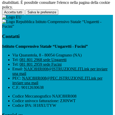
disabilitati. È possibile consultare l'elenco nella pagina della cookie
policy.
Accetta tutti
Salva le preferenze
Istituto Comprensivo Statale “Ungaretti -
Fucini”
Contatti
Istituto Comprensivo Statale “Ungaretti - Fucini”
Via Quarantola, 8 - 80054 Gragnano (NA)
Tel:
081 801 2968 sede Ungaretti
Tel:
081 801 2959 sede Fucini
Email:
NAIC8HR008@ISTRUZIONE.IT
Link per inviare
una mail
PEC:
NAIC8HR008@PEC.ISTRUZIONE.IT
Link per
inviare una mail
C.F.: 90112630638
Codice Meccanografico NAIC8HR008
Codice univoco fatturazione: ZJ0NWT
Codice IPA: H18XUTYW