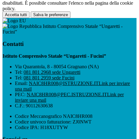
disabilitati. È possibile consultare l'elenco nella pagina della cookie
policy.
Accetta tutti
Salva le preferenze
Istituto Comprensivo Statale “Ungaretti -
Fucini”
Contatti
Istituto Comprensivo Statale “Ungaretti - Fucini”
Via Quarantola, 8 - 80054 Gragnano (NA)
Tel:
081 801 2968 sede Ungaretti
Tel:
081 801 2959 sede Fucini
Email:
NAIC8HR008@ISTRUZIONE.IT
Link per inviare
una mail
PEC:
NAIC8HR008@PEC.ISTRUZIONE.IT
Link per
inviare una mail
C.F.: 90112630638
Codice Meccanografico NAIC8HR008
Codice univoco fatturazione: ZJ0NWT
Codice IPA: H18XUTYW