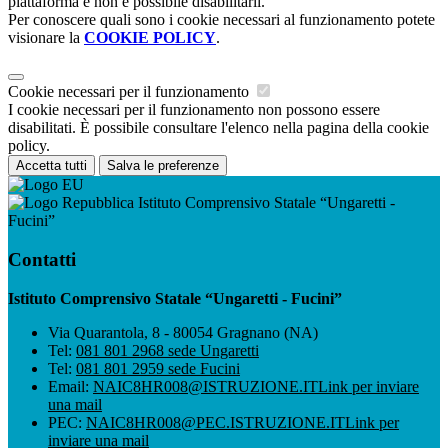
piattaforma e non è possibile disabilitarli.
Per conoscere quali sono i cookie necessari al funzionamento potete
visionare la
COOKIE POLICY
.
Cookie necessari per il funzionamento
I cookie necessari per il funzionamento non possono essere
disabilitati. È possibile consultare l'elenco nella pagina della cookie
policy.
Accetta tutti
Salva le preferenze
Istituto Comprensivo Statale “Ungaretti -
Fucini”
Contatti
Istituto Comprensivo Statale “Ungaretti - Fucini”
Via Quarantola, 8 - 80054 Gragnano (NA)
Tel:
081 801 2968 sede Ungaretti
Tel:
081 801 2959 sede Fucini
Email:
NAIC8HR008@ISTRUZIONE.IT
Link per inviare
una mail
PEC:
NAIC8HR008@PEC.ISTRUZIONE.IT
Link per
inviare una mail