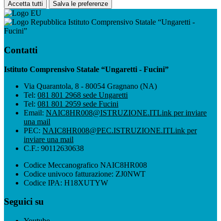
Accetta tutti
Salva le preferenze
Istituto Comprensivo Statale “Ungaretti -
Fucini”
Contatti
Istituto Comprensivo Statale “Ungaretti - Fucini”
Via Quarantola, 8 - 80054 Gragnano (NA)
Tel:
081 801 2968 sede Ungaretti
Tel:
081 801 2959 sede Fucini
Email:
NAIC8HR008@ISTRUZIONE.IT
Link per inviare
una mail
PEC:
NAIC8HR008@PEC.ISTRUZIONE.IT
Link per
inviare una mail
C.F.: 90112630638
Codice Meccanografico NAIC8HR008
Codice univoco fatturazione: ZJ0NWT
Codice IPA: H18XUTYW
Seguici su
Youtube