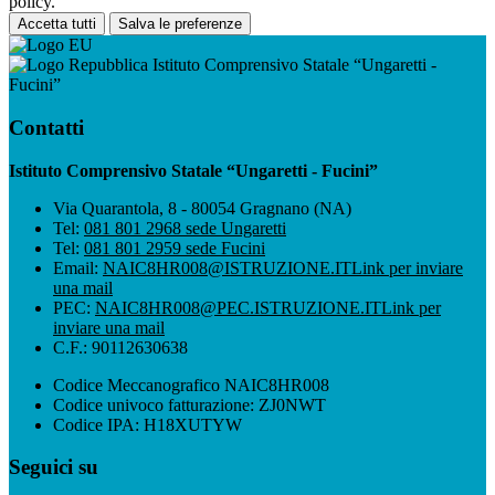
policy.
Accetta tutti
Salva le preferenze
Istituto Comprensivo Statale “Ungaretti -
Fucini”
Contatti
Istituto Comprensivo Statale “Ungaretti - Fucini”
Via Quarantola, 8 - 80054 Gragnano (NA)
Tel:
081 801 2968 sede Ungaretti
Tel:
081 801 2959 sede Fucini
Email:
NAIC8HR008@ISTRUZIONE.IT
Link per inviare
una mail
PEC:
NAIC8HR008@PEC.ISTRUZIONE.IT
Link per
inviare una mail
C.F.: 90112630638
Codice Meccanografico NAIC8HR008
Codice univoco fatturazione: ZJ0NWT
Codice IPA: H18XUTYW
Seguici su