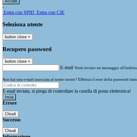
-
Entra con SPID
Entra con CIE
Seleziona utente
button close
×
Recupero password
button close
×
E-mail
Verrà inviato un messaggio all'indirizz
Non hai una e-mail associata al nome utente? Effettua il reset della password tram
E-mail inviata, si prega di controllare la casella di posta elettronica!
Errore
Chiudi
Successo
Chiudi
Informazione