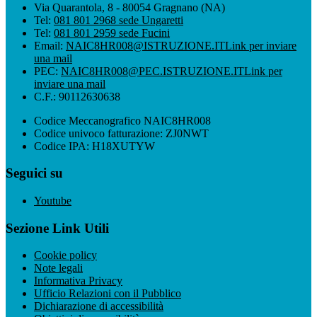
Via Quarantola, 8 - 80054 Gragnano (NA)
Tel:
081 801 2968 sede Ungaretti
Tel:
081 801 2959 sede Fucini
Email:
NAIC8HR008@ISTRUZIONE.IT
Link per inviare
una mail
PEC:
NAIC8HR008@PEC.ISTRUZIONE.IT
Link per
inviare una mail
C.F.: 90112630638
Codice Meccanografico NAIC8HR008
Codice univoco fatturazione: ZJ0NWT
Codice IPA: H18XUTYW
Seguici su
Youtube
Sezione Link Utili
Cookie policy
Note legali
Informativa Privacy
Ufficio Relazioni con il Pubblico
Dichiarazione di accessibilità