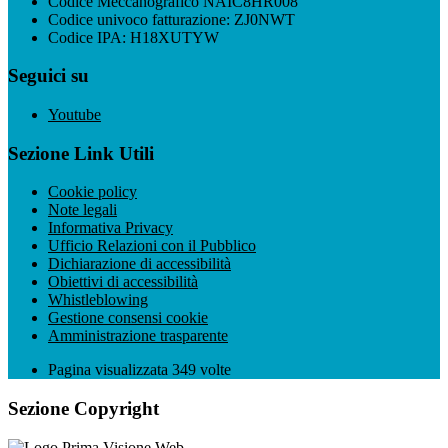
Codice Meccanografico NAIC8HR008
Codice univoco fatturazione: ZJ0NWT
Codice IPA: H18XUTYW
Seguici su
Youtube
Sezione Link Utili
Cookie policy
Note legali
Informativa Privacy
Ufficio Relazioni con il Pubblico
Dichiarazione di accessibilità
Obiettivi di accessibilità
Whistleblowing
Gestione consensi cookie
Amministrazione trasparente
Pagina visualizzata
349
volte
Sezione Copyright