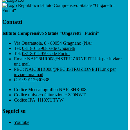
Istituto Comprensivo Statale “Ungaretti -
Fucini”
Contatti
Istituto Comprensivo Statale “Ungaretti - Fucini”
Via Quarantola, 8 - 80054 Gragnano (NA)
Tel:
081 801 2968 sede Ungaretti
Tel:
081 801 2959 sede Fucini
Email:
NAIC8HR008@ISTRUZIONE.IT
Link per inviare
una mail
PEC:
NAIC8HR008@PEC.ISTRUZIONE.IT
Link per
inviare una mail
C.F.: 90112630638
Codice Meccanografico NAIC8HR008
Codice univoco fatturazione: ZJ0NWT
Codice IPA: H18XUTYW
Seguici su
Youtube