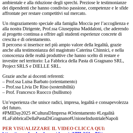
ambientale e alla riduzione degli sprechi. Preziose le testimonianze
dei dipendenti che hanno condiviso passione, competenze e le sfide
affrontate per restare competitivi sul mercato.
Un ringraziamento speciale alla famiglia Moccia per l’accoglienza e
alla nostra Dirigente, Prof.ssa Giuseppina Maddaloni, che aderendo
al progetto continua a offrire agli studenti esperienze concrete di
crescita e di orientamento.
Il percorso si inserisce nel più ampio valore della legalità, grazie
anche alla testimonianza del magistrato Caterina Chinnici, e nella
conoscenza delle realtà produttive che hanno scelto di restare e
investire nel territorio: La Fabbrica della Pasta di Gragnano SRL,
Project SRLS e DIELLE SRL.
Grazie anche ai docenti referenti:
– Prof.ssa Luisa Barbato (orientamento)
– Prof.ssa Livia De Riso (sostenibilità)
– Prof. Francesco Ruocco (bullismo)
Un’esperienza che unisce radici, impresa, legalità e consapevolezza
del futuro.
#PMIDay2025 #CulturaDImpresa #Orientamento #Legalità
#LaFabbricaDellaPastaDiGragnano#UnioneIndustrialeNapoli
PER VISUALIZZARE IL VIDEO CLICCA QUI: