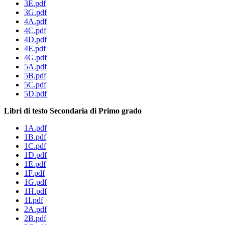
3E.pdf
3G.pdf
4A.pdf
4C.pdf
4D.pdf
4E.pdf
4G.pdf
5A.pdf
5B.pdf
5C.pdf
5D.pdf
Libri di testo Secondaria di Primo grado
1A.pdf
1B.pdf
1C.pdf
1D.pdf
1E.pdf
1F.pdf
1G.pdf
1H.pdf
1I.pdf
2A.pdf
2B.pdf