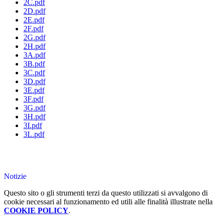
2C.pdf
2D.pdf
2E.pdf
2F.pdf
2G.pdf
2H.pdf
3A.pdf
3B.pdf
3C.pdf
3D.pdf
3E.pdf
3F.pdf
3G.pdf
3H.pdf
3I.pdf
3L.pdf
Notizie
Questo sito o gli strumenti terzi da questo utilizzati si avvalgono di
cookie necessari al funzionamento ed utili alle finalità illustrate nella
COOKIE POLICY
.