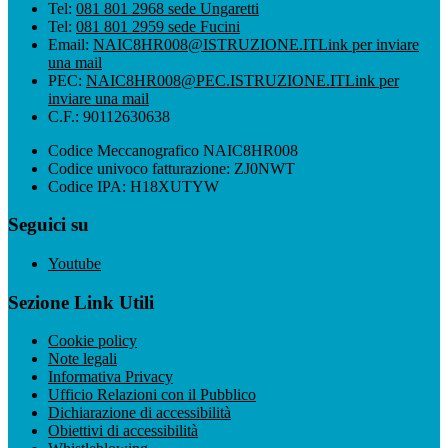
Tel:
081 801 2968 sede Ungaretti
Tel:
081 801 2959 sede Fucini
Email:
NAIC8HR008@ISTRUZIONE.IT
Link per inviare
una mail
PEC:
NAIC8HR008@PEC.ISTRUZIONE.IT
Link per
inviare una mail
C.F.: 90112630638
Codice Meccanografico NAIC8HR008
Codice univoco fatturazione: ZJ0NWT
Codice IPA: H18XUTYW
Seguici su
Youtube
Sezione Link Utili
Cookie policy
Note legali
Informativa Privacy
Ufficio Relazioni con il Pubblico
Dichiarazione di accessibilità
Obiettivi di accessibilità