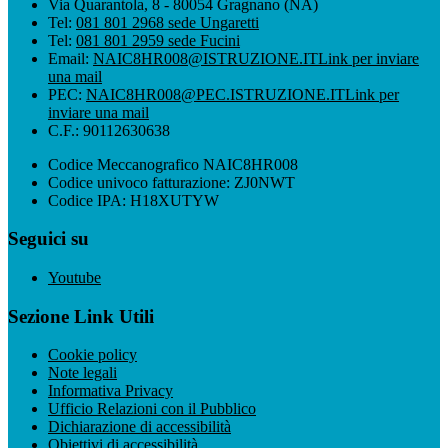
Via Quarantola, 8 - 80054 Gragnano (NA)
Tel:
081 801 2968 sede Ungaretti
Tel:
081 801 2959 sede Fucini
Email:
NAIC8HR008@ISTRUZIONE.IT
Link per inviare
una mail
PEC:
NAIC8HR008@PEC.ISTRUZIONE.IT
Link per
inviare una mail
C.F.: 90112630638
Codice Meccanografico NAIC8HR008
Codice univoco fatturazione: ZJ0NWT
Codice IPA: H18XUTYW
Seguici su
Youtube
Sezione Link Utili
Cookie policy
Note legali
Informativa Privacy
Ufficio Relazioni con il Pubblico
Dichiarazione di accessibilità
Obiettivi di accessibilità