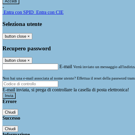
-
Entra con SPID
Entra con CIE
Seleziona utente
button close
×
Recupero password
button close
×
E-mail
Verrà inviato un messaggio all'indirizz
Non hai una e-mail associata al nome utente? Effettua il reset della password tram
E-mail inviata, si prega di controllare la casella di posta elettronica!
Errore
Chiudi
Successo
Chiudi
Informazione