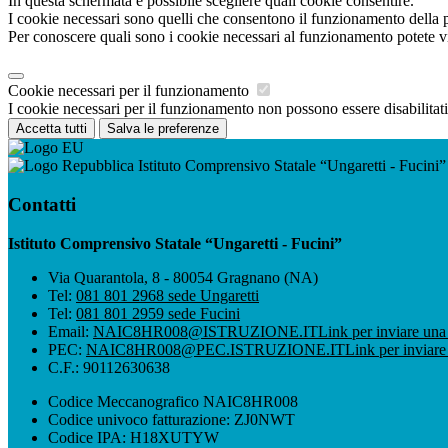
In questa schermata è possibile scegliere quali cookie consentire.
I cookie necessari sono quelli che consentono il funzionamento della pi
Per conoscere quali sono i cookie necessari al funzionamento potete v
Cookie necessari per il funzionamento
I cookie necessari per il funzionamento non possono essere disabilitati.
Accetta tutti
Salva le preferenze
Istituto Comprensivo Statale “Ungaretti - Fucini”
Contatti
Istituto Comprensivo Statale “Ungaretti - Fucini”
Via Quarantola, 8 - 80054 Gragnano (NA)
Tel:
081 801 2968 sede Ungaretti
Tel:
081 801 2959 sede Fucini
Email:
NAIC8HR008@ISTRUZIONE.IT
Link per inviare una
PEC:
NAIC8HR008@PEC.ISTRUZIONE.IT
Link per inviare
C.F.: 90112630638
Codice Meccanografico NAIC8HR008
Codice univoco fatturazione: ZJ0NWT
Codice IPA: H18XUTYW