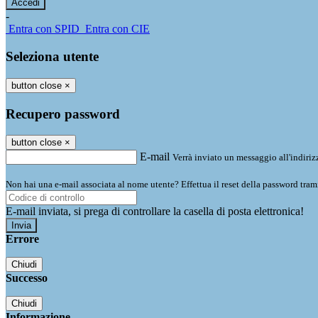
-
Entra con SPID
Entra con CIE
Seleziona utente
button close
×
Recupero password
button close
×
E-mail
Verrà inviato un messaggio all'indirizz
Non hai una e-mail associata al nome utente? Effettua il reset della password tram
E-mail inviata, si prega di controllare la casella di posta elettronica!
Errore
Chiudi
Successo
Chiudi
Informazione