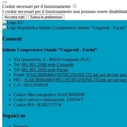
Cookie necessari per il funzionamento
I cookie necessari per il funzionamento non possono essere disabilitati.
Accetta tutti
Salva le preferenze
Istituto Comprensivo Statale “Ungaretti - Fucini”
Contatti
Istituto Comprensivo Statale “Ungaretti - Fucini”
Via Quarantola, 8 - 80054 Gragnano (NA)
Tel:
081 801 2968 sede Ungaretti
Tel:
081 801 2959 sede Fucini
Email:
NAIC8HR008@ISTRUZIONE.IT
Link per inviare una
PEC:
NAIC8HR008@PEC.ISTRUZIONE.IT
Link per inviare
C.F.: 90112630638
Codice Meccanografico NAIC8HR008
Codice univoco fatturazione: ZJ0NWT
Codice IPA: H18XUTYW
Seguici su
Youtube