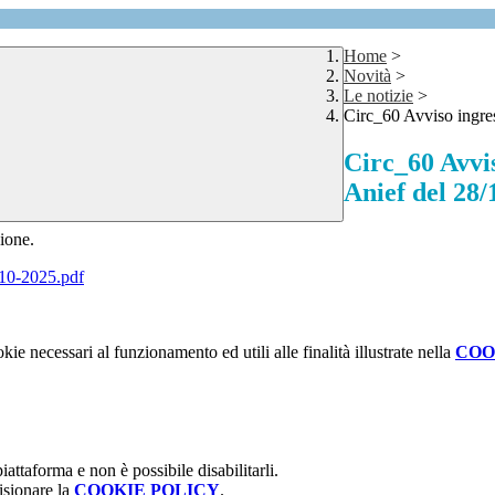
Home
>
Novità
>
Le notizie
>
Circ_60 Avviso ingre
Circ_60 Avvi
Anief del 28/
sione.
10-2025.pdf
kie necessari al funzionamento ed utili alle finalità illustrate nella
COO
attaforma e non è possibile disabilitarli.
isionare la
COOKIE POLICY
.