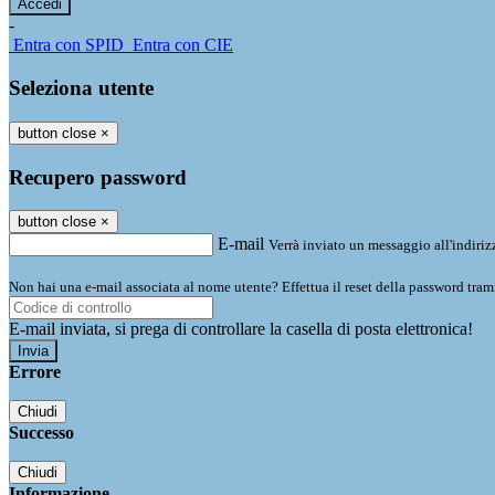
-
Entra con SPID
Entra con CIE
Seleziona utente
button close
×
Recupero password
button close
×
E-mail
Verrà inviato un messaggio all'indirizz
Non hai una e-mail associata al nome utente? Effettua il reset della password tram
E-mail inviata, si prega di controllare la casella di posta elettronica!
Errore
Chiudi
Successo
Chiudi
Informazione