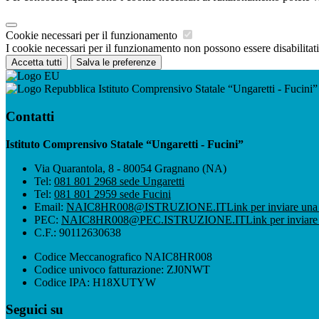
Cookie necessari per il funzionamento
I cookie necessari per il funzionamento non possono essere disabilitati.
Accetta tutti
Salva le preferenze
Istituto Comprensivo Statale “Ungaretti - Fucini”
Contatti
Istituto Comprensivo Statale “Ungaretti - Fucini”
Via Quarantola, 8 - 80054 Gragnano (NA)
Tel:
081 801 2968 sede Ungaretti
Tel:
081 801 2959 sede Fucini
Email:
NAIC8HR008@ISTRUZIONE.IT
Link per inviare una
PEC:
NAIC8HR008@PEC.ISTRUZIONE.IT
Link per inviare
C.F.: 90112630638
Codice Meccanografico NAIC8HR008
Codice univoco fatturazione: ZJ0NWT
Codice IPA: H18XUTYW
Seguici su