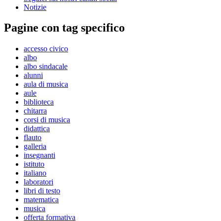
Notizie
Pagine con tag specifico
accesso civico
albo
albo sindacale
alunni
aula di musica
aule
biblioteca
chitarra
corsi di musica
didattica
flauto
galleria
insegnanti
istituto
italiano
laboratori
libri di testo
matematica
musica
offerta formativa