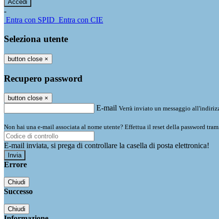
-
Entra con SPID
Entra con CIE
Seleziona utente
button close
×
Recupero password
button close
×
E-mail
Verrà inviato un messaggio all'indirizz
Non hai una e-mail associata al nome utente? Effettua il reset della password tram
E-mail inviata, si prega di controllare la casella di posta elettronica!
Errore
Chiudi
Successo
Chiudi
Informazione