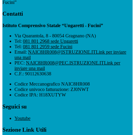
Fucini”
Contatti
Istituto Comprensivo Statale “Ungaretti - Fucini”
Via Quarantola, 8 - 80054 Gragnano (NA)
Tel:
081 801 2968 sede Ungaretti
Tel:
081 801 2959 sede Fucini
Email:
NAIC8HR008@ISTRUZIONE.IT
Link per inviare
una mail
PEC:
NAIC8HR008@PEC.ISTRUZIONE.IT
Link per
inviare una mail
C.F.: 90112630638
Codice Meccanografico NAIC8HR008
Codice univoco fatturazione: ZJ0NWT
Codice IPA: H18XUTYW
Seguici su
Youtube
Sezione Link Utili