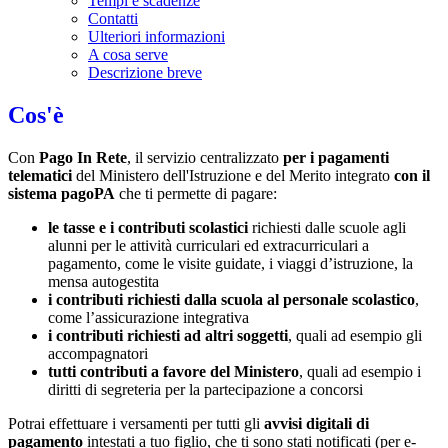
Tempi e scadenze
Contatti
Ulteriori informazioni
A cosa serve
Descrizione breve
Cos'è
Con
Pago In Rete
, il servizio centralizzato
per i pagamenti
telematici
del Ministero dell'Istruzione e del Merito integrato
con il
sistema pagoPA
che ti permette di pagare:
le tasse e i contributi scolastici
richiesti dalle scuole agli
alunni per le attività curriculari ed extracurriculari a
pagamento, come le visite guidate, i viaggi d’istruzione, la
mensa autogestita
i contributi richiesti dalla scuola al personale scolastico
,
come l’assicurazione integrativa
i contributi richiesti ad altri soggetti
, quali ad esempio gli
accompagnatori
tutti contributi a favore del Ministero
, quali ad esempio i
diritti di segreteria per la partecipazione a concorsi
Potrai effettuare i versamenti per tutti gli
avvisi digitali di
pagamento
intestati a tuo figlio, che ti sono stati notificati (per e-