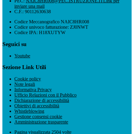
PEC:
NAIC8HR008@PEC.ISTRUZIONE.IT
Link per
inviare una mail
C.F.: 90112630638
Codice Meccanografico NAIC8HR008
Codice univoco fatturazione: ZJ0NWT
Codice IPA: H18XUTYW
Seguici su
Youtube
Sezione Link Utili
Cookie policy
Note legali
Informativa Privacy
Ufficio Relazioni con il Pubblico
Dichiarazione di accessibilità
Obiettivi di accessibilità
Whistleblowing
Gestione consensi cookie
Amministrazione trasparente
Pagina visualizzata
2504
volte