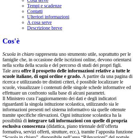
Cosa serve
Tempi e scadenze
Contatti
Ulteriori informazioni
A cosa serve
Descrizione breve
Cos'è
Scuola in chiaro
rappresenta uno strumento utile, soprattutto per le
famiglie che, in occasione delle iscrizioni online, devono orientarsi
nella scelta della scuola e del percorso di studi dei propri figli.
Tale area
offre il prospetto delle informazioni relative a tutte le
scuole italiane, di ogni ordine e grado.
A partire da una pagina di
ricerca e utilizzando tre distinti criteri, è possibile localizzare le
scuole, visualizzare i contenuti delle singole schede informative ed
effettuare un confronto sulla base di alcuni parametri.
Il Ministero cura l’aggiornamento dei dati e degli indicatori
riguardanti la singola istituzione scolastica, utilizzando sia le
informazioni presenti nel sistema informativo sia quelle ottenute
tramite specifiche rilevazioni.
Ogni istituzione scolastica ha la
possibilità di
integrare tali informazioni con quelle di propria
esclusiva conoscenza
(didattica, piano triennale dell’offerta
formativa, servizi offerti, strutture, ecc.), tramite l’apposita funzione
“Scuola in chiaro”, disponibile nell’area “Rilevazioni” del portale